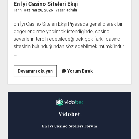
En İyi Casino Siteleri Ekşi
Tarih:
Haziran 28, 2026
| Yazar:
admin
En İyi Casino Siteleri Ekşi Piyasada genel olarak bir
değerlendirme yapılmak istendiğinde, casino
severlerin tercih edebileceği pek çok farklı casino
sitesinin bulunduğundan söz edebilmek mümkündür.
…
En
Devamını okuyun
Yorum Bırak
İyi
Casino
Siteleri
Ekşi