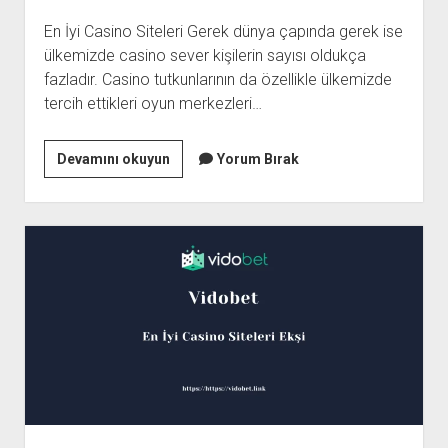
En İyi Casino Siteleri Gerek dünya çapında gerek ise
ülkemizde casino sever kişilerin sayısı oldukça
fazladır. Casino tutkunlarının da özellikle ülkemizde
tercih ettikleri oyun merkezleri…
En
Devamını okuyun
Yorum Bırak
İyi
Casino
Siteleri